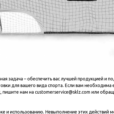
задача – обеспечить вас лучшей продукцией и подробными 
для вашего вида спорта. Если вам необходима еще какая-л
е нам на customerservice@sklz.com или обращайтесь по к
 использованию. Невыполнение этих действий может приве
о изделие только под наблюдением взрослых .
те на повреждения или следы износа. В случае обнаруже