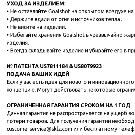
• Всегда складывайте изделие и убирайте его в прилага
№ ПАТЕНТА US7811184 & US8079923
ПОДАЧА ВАШИХ ИДЕЙ
Если у вас есть идея для нового и инновационного спор
концепцию. Могут действовать некоторые ограничения.
ОГРАНИЧЕННАЯ ГАРАНТИЯ СРОКОМ НА 1 ГОД
Данная гарантия не распространяется на ущерб возникши
потери товаров. Для получения гарантии необходимо д
customerservice@sklz.com или бесплатному телефону 1-
Сделано в Китае. ©2015 Pro Performance Sports, LLC. 
Sports и ее уполномоченными дистрибьюторами. Адрес ко
является зарегистрированной торговой маркой компании
изделия, внешний вид и спецификации могут быть изме
Несанкционированное копирование является нарушени