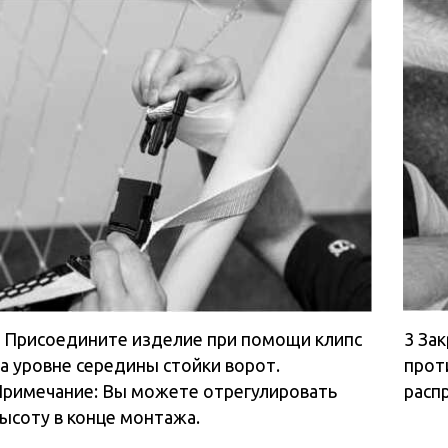
оедините изделие при помощи клипс
3 Закрепите клип
не середины стойки ворот.
противоположной
ание: Вы можете отрегулировать
расправьте Goalsh
 в конце монтажа.
ремень с
6 Потяните ремень вниз, чтобы
7 П
зафиксировать Goalshot.
пока
пустите
Возьмитесь за черный ремень и
зафи