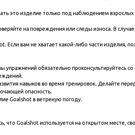
сли вам не хватает какой-либо части изделия, пожалуйста, 
ажнений обязательно проконсультируйтесь со своим лечащ
ий.
ия навыков во время тренировок. Делайте перерывы и не з
ей опасность.
alshot в ветреную погоду.
Goalshot используется на открытом месте, свободном от 
ельный период времени .
ли холодных условиях, так как этот может существенно сок