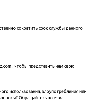
бы представить нам свою
зования, злоупотребления или
ащайтесь по e-mail
ией SKLZ/Pro Performance
 Carlsbad, CA 92008 USA. SKLZ
ных компаний. Характеристики