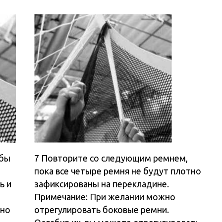
мечание: При желании можно
гулировать боковые ремни.
бив их, вы можете отрегулировать
ту нижней части Goalshot.