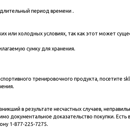
емую сумку для хранения.
тивного тренировочного продукта, посетите sklz.com , что
й в результате несчастных случаев, неправильного исполь
окументальное доказательство покупки. Есть вопросы? Обр
877-225-7275.
Все права защищены Произведено и распространяется компан
мпании SKLZ/Pro Performance Sports: 2081 Faraday Avenue,
 Pro Performance Sports, LLC, ее дочерних и аффилирован
нены без уведомления.
ем применимых местных и международных законов.