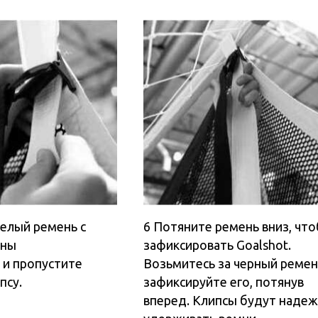
зафиксируйте его, потянув
При
вперед. Клипсы будут надежно
отре
удерживать ремни.
Осла
высо
Z НА САЙТЕ SKLZ.PRO