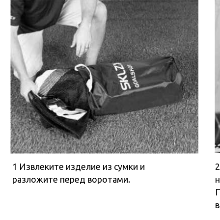
1 Извлеките изделие из сумки и
2 Прис
разложите перед воротами.
на уров
Примеч
высоту
4 Закрепите Goalshot на
5 Возьмите белый 
перекладине ворот,
другой стороны
перекинув белые ремни
перекладины и про