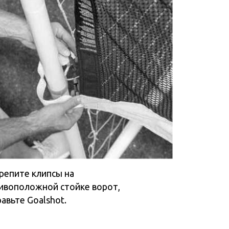
сы на
 стойке ворот,
ot.
овторите со следующим ремнем,
 все четыре ремня не будут плотно
ксированы на перекладине.