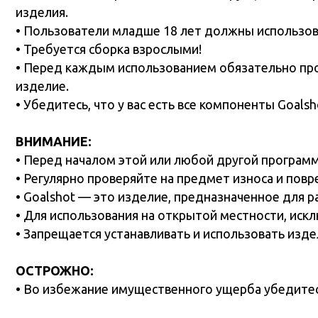
изделие.
• Убедитесь, что у вас есть все компоненты Goalshot. Е
ВНИМАНИЕ:
• Перед началом этой или любой другой программы упр
• Регулярно проверяйте на предмет износа и поврежден
• Goalshot — это изделие, предназначенное для развит
• Для использования на открытой местности, исключающ
• Запрещается устанавливать и использовать изделие Go
ОСТРОЖНО:
• Во избежание имущественного ущерба убедитесь, что 
УХОД ЗА ИЗДЕЛИЕМ:
• Не оставляйте Goalshot на открытом воздухе на длит
• Держите вдали от огня и источников тепла .
• Не висите на изделии.
• Избегайте хранения Goalshot в чрезвычайно жарких и
изделия.