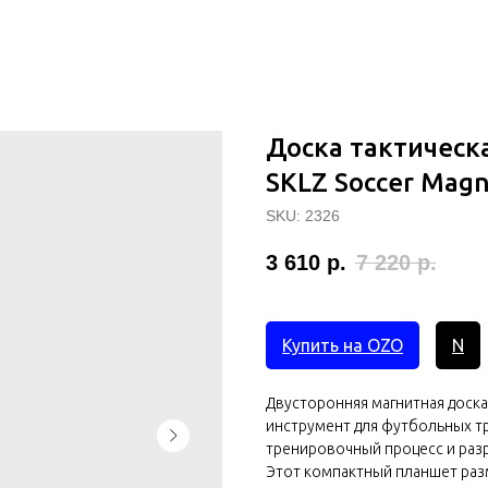
Доска тактическ
SKLZ Soccer Mag
SKU:
2326
3 610
р.
7 220
р.
Купить на OZO
N
Двусторонняя магнитная доска
инструмент для футбольных т
тренировочный процесс и разр
Этот компактный планшет разм