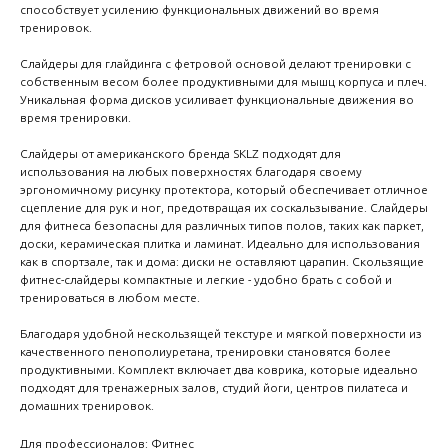
способствует усилению функциональных движений во время
тренировок.
Слайдеры для глайдинга с фетровой основой делают тренировки с
собственным весом более продуктивными для мышц корпуса и плеч.
Уникальная форма дисков усиливает функциональные движения во
время тренировки.
Слайдеры от американского бренда SKLZ подходят для
использования на любых поверхностях благодаря своему
эргономичному рисунку протектора, который обеспечивает отличное
сцепление для рук и ног, предотвращая их соскальзывание. Слайдеры
для фитнеса безопасны для различных типов полов, таких как паркет,
доски, керамическая плитка и ламинат. Идеально для использования
как в спортзале, так и дома: диски не оставляют царапин. Скользящие
фитнес-слайдеры компактные и легкие - удобно брать с собой и
тренироваться в любом месте.
Благодаря удобной нескользящей текстуре и мягкой поверхности из
качественного пенополиуретана, тренировки становятся более
продуктивными. Комплект включает два коврика, которые идеально
подходят для тренажерных залов, студий йоги, центров пилатеса и
домашних тренировок.
Для профессионалов: Фитнес