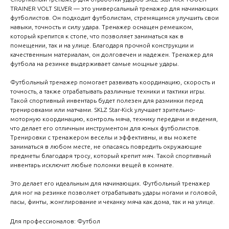
TRAINER VOLT SILVER — это универсальный тренажер для начинающих
футболистов. Он подходит футболистам, стремящимся улучшить свои
навыки, точность и силу удара. Тренажер оснащен ремешком,
который крепится к стопе, что позволяет заниматься как в
помещении, так и на улице. Благодаря прочной конструкции и
качественным материалам, он долговечен и надежен. Тренажер для
футбола на резинке выдерживает самые мощные удары.
Футбольный тренажер помогает развивать координацию, скорость и
точность, а также отрабатывать различные техники и тактики игры.
Такой спортивный инвентарь будет полезен для разминки перед
тренировками или матчами. SKLZ Star-Kick улучшает зрительно-
моторную координацию, контроль мяча, технику передачи и ведения,
что делает его отличным инструментом для юных футболистов.
Тренировки с тренажером веселы и эффективны, и вы можете
заниматься в любом месте, не опасаясь повредить окружающие
предметы благодаря тросу, который крепит мяч. Такой спортивный
инвентарь исключит любые поломки вещей в комнате.
Это делает его идеальным для начинающих. Футбольный тренажер
для ног на резинке позволяет отрабатывать удары ногами и головой,
пасы, финты, жонглирование и чеканку мяча как дома, так и на улице.
Для профессионалов: Футбол