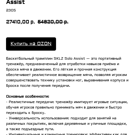
Assist
2305
27410,00
54820,00
р.
р.
Купить на OZON
Баскетбольный трамплин SKLZ Solo Assist — это портативный
тренажёр, предназначенный для отработки навыков приёма и
броска мяча в движении. Его лёгкая и прочная конструкция
обеспечивает реалистичное возвращение мяча, позволяя игрокам
совершенствовать технику установки ног, выравнивания корпуса и
броска после получения передачи.
Основные особенности:
- Реалистичные передачи: тренажёр имитирует игровые ситуации,
обучая игроков правильно принимать мяч в движении и быстро
переходить к броску.
- Универсальность использования: подходит для занятий на
различных покрытиях, включая деревянные и уличные площадки,
а также подъездные пути.
- Индивидуальные и командные тренировки: эффективен как для